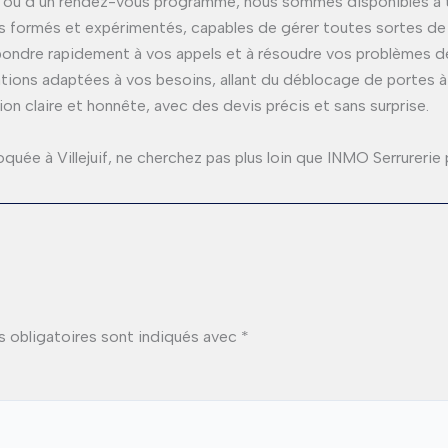
nce ou d’un rendez-vous programmé, nous sommes disponibles à
ts formés et expérimentés, capables de gérer toutes sortes de 
pondre rapidement à vos appels et à résoudre vos problèmes de
tions adaptées à vos besoins, allant du déblocage de portes à l
n claire et honnête, avec des devis précis et sans surprise.
quée à Villejuif, ne cherchez pas plus loin que INMO Serrurerie 
 obligatoires sont indiqués avec
*