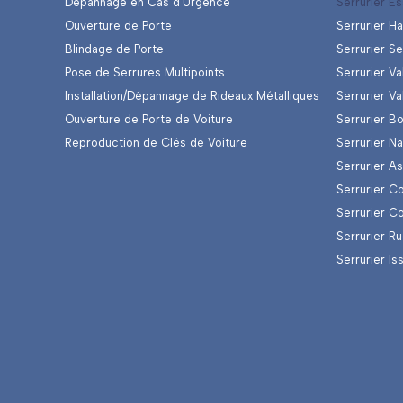
Dépannage en Cas d’Urgence
Serrurier E
Ouverture de Porte
Serrurier H
Blindage de Porte
Serrurier S
Pose de Serrures Multipoints
Serrurier V
Installation/Dépannage de Rideaux Métalliques
Serrurier Va
Ouverture de Porte de Voiture
Serrurier B
Reproduction de Clés de Voiture
Serrurier N
Serrurier A
Serrurier C
Serrurier C
Serrurier R
Serrurier I