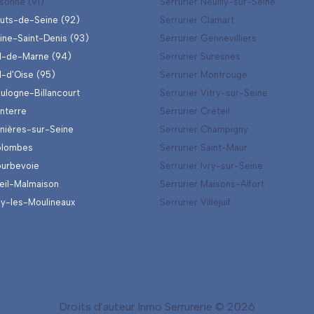
ssonne (91)
Serrurier Neuilly-sur-Seine
auts-de-Seine (92)
Serrurier Clamart
eine-Saint-Denis (93)
Serrurier Gennevilliers
al-de-Marne (94)
Serrurier Suresnes
l-d'Oise (95)
Serrurier Montrouge
oulogne-Billancourt
Serrurier Vitry-sur-Seine
anterre
Serrurier Créteil
snières-sur-Seine
Serrurier Champigny
olombes
Serrurier Saint-Maur
ourbevoie
Serrurier Ivry-sur-Seine
ueil-Malmaison
Serrurier Maisons-Alfort
ssy-les-Moulineaux
Serrurier Villejuif
Droits d'auteur Inmo Serrurerie © 2026