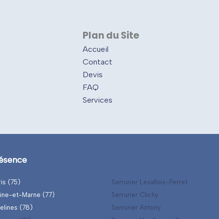
Plan du Site
Accueil
Contact
Devis
FAQ
Services
ésence
ris (75)
Serrurier Levallois-Perret
eine-et-Marne (77)
Serrurier Clichy
elines (78)
Serrurier Antony