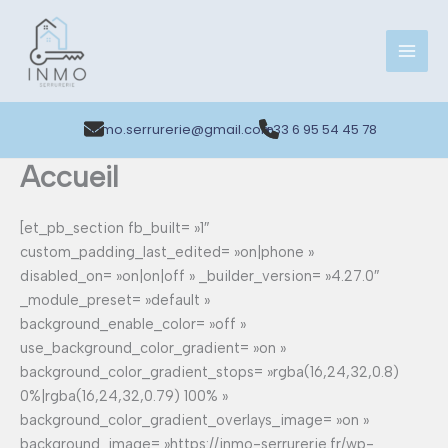
Aller
au
contenu
inmo.serrurerie@gmail.com
+33 6 95 54 45 78
Accueil
[et_pb_section fb_built= »1″
custom_padding_last_edited= »on|phone »
disabled_on= »on|on|off » _builder_version= »4.27.0″
_module_preset= »default »
background_enable_color= »off »
use_background_color_gradient= »on »
background_color_gradient_stops= »rgba(16,24,32,0.8)
0%|rgba(16,24,32,0.79) 100% »
background_color_gradient_overlays_image= »on »
background_image= »https://inmo-serrurerie.fr/wp-