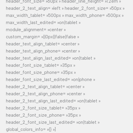
header_font_size= »60px » header_line_height= »1.2em »
header_2_text_align= »left » header_2_font_size= »50px »
max_width_tablet= »500px » max_width_phone= »500px »
max_width_last_edited= »on|tablet »
module_alignment= »center »
custom_margin= »||0px||false|false »
header_text_align_tablet= »center »
header_text_align_phone= »center »
header_text_align_last_edited= »on|tablet »
header_font_size_tablet= »35px »
header_font_size_phone= »35px »
header_font_size_last_edited= »on|phone »
header_2_text_align_tablet= »center »
header_2_text_align_phone= »center »
header_2_text_align_last_edited= »on|tablet »
header_2_font_size_tablet= »35px »
header_2_font_size_phone= »35px »
header_2_font_size_last_edited= »on|tablet »
global_colors_info= »{} »]