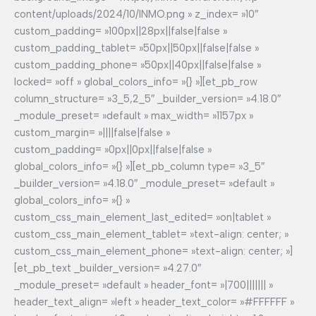
content/uploads/2024/10/INMO.png » z_index= »10″
custom_padding= »100px||28px||false|false »
custom_padding_tablet= »50px||50px||false|false »
custom_padding_phone= »50px||40px||false|false »
locked= »off » global_colors_info= »{} »][et_pb_row
column_structure= »3_5,2_5″ _builder_version= »4.18.0″
_module_preset= »default » max_width= »1157px »
custom_margin= »||||false|false »
custom_padding= »0px||0px||false|false »
global_colors_info= »{} »][et_pb_column type= »3_5″
_builder_version= »4.18.0″ _module_preset= »default »
global_colors_info= »{} »
custom_css_main_element_last_edited= »on|tablet »
custom_css_main_element_tablet= »text-align: center; »
custom_css_main_element_phone= »text-align: center; »]
[et_pb_text _builder_version= »4.27.0″
_module_preset= »default » header_font= »|700||||||| »
header_text_align= »left » header_text_color= »#FFFFFF »